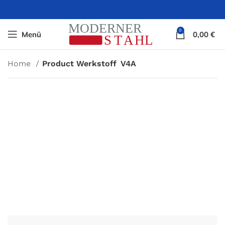
0
Menü
0,00
€
Home
Product Werkstoff
V4A