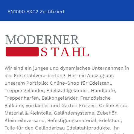
D
25
EN1090 EXC2 Zertifiziert
E
M5
TYP
Bogen
ROHRART
Nutrohr
Wir sind ein junges und dynamisches Unternehmen in
ROHRWANDSTÄRKE
1,5mm
der Edel­stahl­ver­arbeitung. Hier ein Auszug aus
unserem Portfolio: Online-Shop für Edelstahl,
Treppengeländer, Edelstahlgeländer, Handläufe,
AUSFÜHRUNG
vertikal
Treppenharfen, Balkongeländer, Französische
Balkone, Vordächer und Garten Freizeit, Online Shop,
WERKSTOFF
V2A
,
V4A
Material & Kleinteile, Geländersysteme, Zubehör,
Kleinteileversand, Befestigungsmaterial, Edelstahl,
OBERFLÄCHE
geschliffen
Teile für den Geländerbau Edelstahlprodukte. Ihr