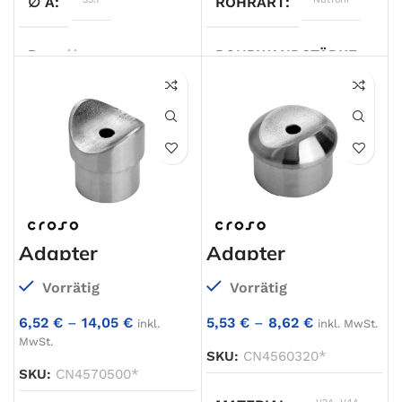
∅ A
ROHRART
B
44
ROHRWANDSTÄRKE
1,
C
gerade
WERKSTOFF
V4A
WERKSTOFF
V4A
OBERFLÄCHE
geschliffen
OBERFLÄCHE
geschliffen
ROHRMASS
Ø48,3mm
Adapter
Adapter
ANSCHLUSS 2
gerade
TYP
Adapter
Vorrätig
Vorrätig
TYP
Abstandhalter
6,52
€
–
14,05
€
5,53
€
–
8,62
€
inkl.
inkl. MwSt.
MwSt.
SKU:
CN4560320*
ANSCHLUSS 1
Ø33,7mm
,
SKU:
CN4570500*
Ø42,4mm