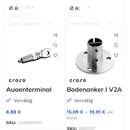
Ø42,4mm
∅ A
42.4
∅ A
4
WERKSTOFF
V4A
WERKSTOFF
V4A
OBERFLÄCHE
geschliffen
OBERFLÄCHE
geschliffen
ANSCHLUSS 1
Ø42,4mm
FÜR DRAHTSEIL
5,0
mm
,
6,0
mm
TYP
Aschlussplatte
Augenterminal
Bodenanker | V2A
oder V4A roh
Vorrätig
Vorrätig
8,88
€
15,09
€
–
19,91
€
inkl.
MwSt.
SKU:
CN8800100
SKU:
080010*