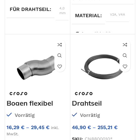
FÜR DRAHTSEIL
4,0
mm
MATERIAL
V2A
,
V4A
WERKSTOFF
V4A
∅ A
42,4 x 2,0
OBERFLÄCHE
geschliffen
WERKSTOFF
V2A
,
V4A
ROHRMASS
Ø42,4mm
,
Ø48,3mm
ROHRART
Rundrohr
Bogen flexibel
Drahtseil
ROHRWANDSTÄRKE
2,
Vorrätig
Vorrätig
16,29
€
–
29,45
€
46,90
€
–
255,21
€
inkl.
OBERFLÄCHE
roh
MwSt.
SKU:
CN8800010*