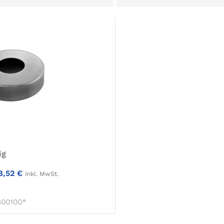
ig
8,52
€
inkl. MwSt.
IN DEN WARENKORB
00100*