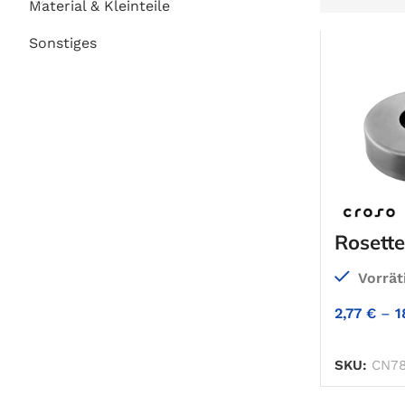
Material & Kleinteile
Sonstiges
Rosette
Vorrät
2,77
€
–
1
SKU:
CN78