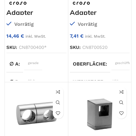
Adapter
Adapter
Vorrätig
Vorrätig
14,46
€
7,41
€
inkl. MwSt.
inkl. MwSt.
SKU:
CN8700400*
SKU:
CN8700520
∅ A
gerade
OBERFLÄCHE
geschliffen
∅ B
26.9
WERKSTOFF
V2A
∅ C
37
ANSCHLUSS 2
Ø42,4mm
D
7
ANSCHLUSS 1
Ø33,7mm
WERKSTOFF
V4A
TYP
Traversenhalter