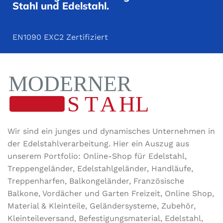
Stahl und Edelstahl.
EN1090 EXC2 Zertifiziert
Wir sind ein junges und dynamisches Unternehmen in
der Edel­stahl­ver­arbeitung. Hier ein Auszug aus
unserem Portfolio: Online-Shop für Edelstahl,
Treppengeländer, Edelstahlgeländer, Handläufe,
Treppenharfen, Balkongeländer, Französische
Balkone, Vordächer und Garten Freizeit, Online Shop,
Material & Kleinteile, Geländersysteme, Zubehör,
Kleinteileversand, Befestigungsmaterial, Edelstahl,