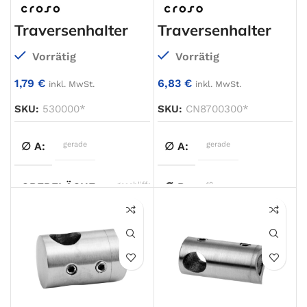
Traversenhalter
Traversenhalter
ANSCHLUSS 1
Ø12,0mm
,
Ø14,0mm
Vorrätig
Vorrätig
1,79
€
6,83
€
inkl. MwSt.
inkl. MwSt.
ANSCHLUSS 2
Ø10,0mm
,
Ø12,0mm
SKU:
530000*
SKU:
CN8700300*
∅ A
gerade
∅ A
gerade
OBERFLÄCHE
geschliffen
∅ B
12
WERKSTOFF
V2A
WERKSTOFF
V4A
TYP
Traversenhalter
OBERFLÄCHE
geschliffen
Ø12,0mm
Traversenhalter