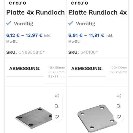
Platte 4x Rundloch
Platte Rundloch 4x
und
Ø11mm, V2A
Mittelbohrung,
einseitig
Vorrätig
Vorrätig
V2A einseitig
geschliffen
geschliffen
6,12
€
–
13,97
€
6,91
€
–
11,91
€
inkl.
inkl.
MwSt.
MwSt.
SKU:
CN8350810*
SKU:
640100*
ABMESSUNG
118x118mm
,
ABMESSUNG
100x100mm
,
68x68mm
,
120x120mm
98x98mm
∅ A
100
∅ A
68
∅ B
70
∅ B
30.5
WERKSTOFF
V2A
∅ C
50