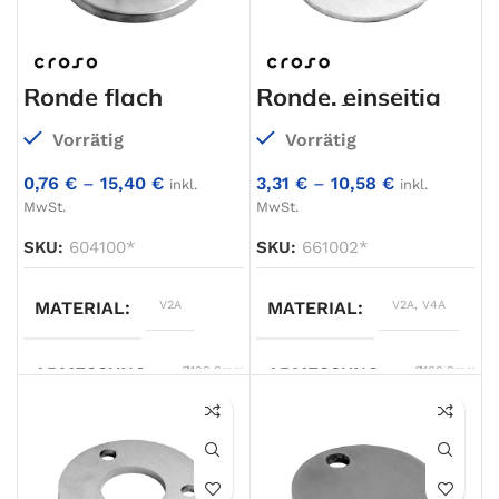
STÄRKE
6,0mm
STÄRKE
6,0mm
Ronde flach
Ronde, einseitig
geschliffen
Vorrätig
Vorrätig
0,76
€
–
15,40
€
3,31
€
–
10,58
€
inkl.
inkl.
MwSt.
MwSt.
SKU:
604100*
SKU:
661002*
MATERIAL
V2A
MATERIAL
V2A
,
V4A
ABMESSUNG
Ø100,0mm
,
ABMESSUNG
Ø100,0mm
,
Ø120,0mm
,
Ø120,0mm
,
Ø140mm
,
Ø140,0mm
,
Ø30,0mm
,
Ø70,0mm
,
Ø33,0mm
,
Ø80,0mm
,
Ø40,0mm
,
Ø90,0mm
Ø42,4mm
,
Ø48,0mm
,