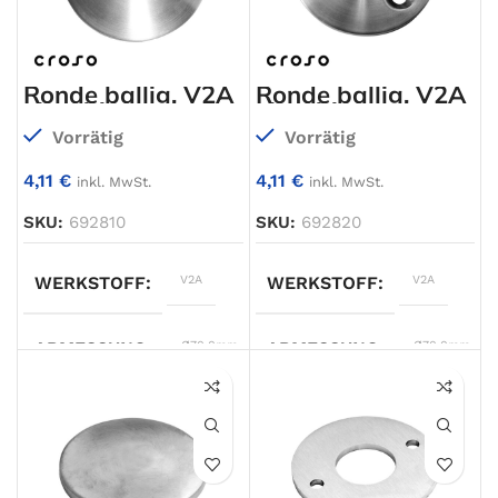
OBERFLÄCHE
einseitig
STÄRKE
6,0mm
geschliffen
Ronde ballig, V2A
Ronde ballig, V2A
einseitig
einseitig
geschliffen
geschliffen
STÄRKE
6,0mm
,
8,0mm
Vorrätig
Vorrätig
4,11
€
4,11
€
inkl. MwSt.
inkl. MwSt.
TYP
Platte
SKU:
692810
SKU:
692820
WERKSTOFF
V2A
WERKSTOFF
V2A
ABMESSUNG
Ø70,0mm
ABMESSUNG
Ø70,0mm
TYP
Ronde
TYP
Ronde
OBERFLÄCHE
einseitig
OBERFLÄCHE
einseitig
geschliffen
geschliffen