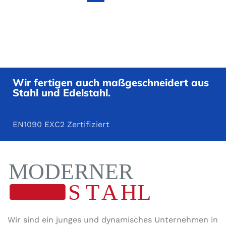
∅ A
30
OBERFLÄCHE
einseitig
geschliffen
∅ B
10,5
STÄRKE
6,0mm
WERKSTOFF
V2A
Wir fertigen auch maßgeschneidert aus
Stahl und Edelstahl.
TYP
Ronde
EN1090 EXC2 Zertifiziert
STÄRKE
3,0mm
,
4,0mm
OBERFLÄCHE
einseitig
geschliffen
MITTELBOHRUNG
10,5mm
,
12,5mm
Wir sind ein junges und dynamisches Unternehmen in