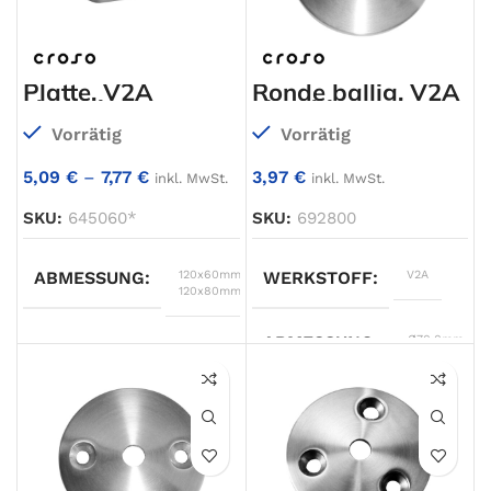
ABMESSUNG
140x100mm
∅ C
70
Platte, V2A
Ronde ballig, V2A
einseitig
einseitig
geschliffen
geschliffen
∅ D
11
Vorrätig
Vorrätig
5,09
€
–
7,77
€
3,97
€
inkl. MwSt.
inkl. MwSt.
WERKSTOFF
V2A
SKU:
645060*
SKU:
692800
OBERFLÄCHE
einseitig
geschliffen
ABMESSUNG
120x60mm
,
WERKSTOFF
V2A
120x80mm
STÄRKE
6,0mm
,
8,0mm
ABMESSUNG
Ø70,0mm
A
60
TYP
Platte
TYP
Ronde
B
6,0mm
,
8,0mm
OBERFLÄCHE
einseitig
WERKSTOFF
V2A
geschliffen