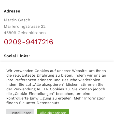
Adresse
Martin Gasch
Marferdingstrasse 22
45899 Gelsenkirchen
0209-9417216
Social Links:
Wir verwenden Cookies auf unserer Website, um Ihnen
die relevanteste Erfahrung zu bieten, indem wir uns an
Ihre Präferenzen erinnern und Besuche wiederholen.
Indem Sie auf „Alle akzeptieren“ klicken, stimmen Sie
der Verwendung ALLER Cookies zu. Sie können jedoch
MODERNER STAHL
©
2026
CREATED BY
K6 Medien
. Webdesign &
die „Cookie-Einstellungen“ besuchen, um eine
E-Commerce aus Dortmund.
kontrollierte Einwilligung zu erteilen. Mehr Information
finden Sie unter
Datenschutz
.
Einstellungen
Alle akzeptieren
0