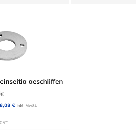
einseitig geschliffen
ig
18,08
€
inkl. MwSt.
IN DEN WARENKORB
05*