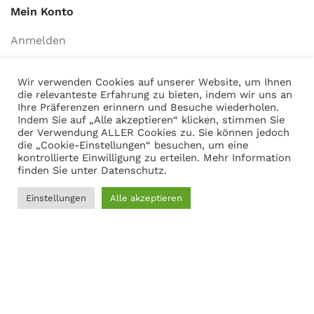
Mein Konto
Anmelden
Warenkorb anzeigen
Wir verwenden Cookies auf unserer Website, um Ihnen
die relevanteste Erfahrung zu bieten, indem wir uns an
Ihre Präferenzen erinnern und Besuche wiederholen.
Indem Sie auf „Alle akzeptieren“ klicken, stimmen Sie
Adresse
der Verwendung ALLER Cookies zu. Sie können jedoch
die „Cookie-Einstellungen“ besuchen, um eine
Martin Gasch
kontrollierte Einwilligung zu erteilen. Mehr Information
Marferdingstrasse 22
finden Sie unter
Datenschutz
.
45899 Gelsenkirchen
Einstellungen
Alle akzeptieren
0209-9417216
0
Filter
Menü
Wunschliste
Vergleichen
Warenkorb
Social Links: