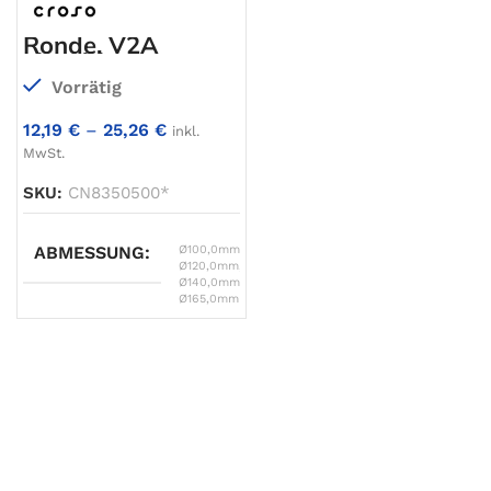
Ronde, V2A
einseitig
geschliffen
Vorrätig
12,19
€
–
25,26
€
inkl.
MwSt.
SKU:
CN8350500*
ABMESSUNG
Ø100,0mm
,
Ø120,0mm
,
Ø140,0mm
,
Ø165,0mm
∅ A
100
∅ B
75
∅ C
43