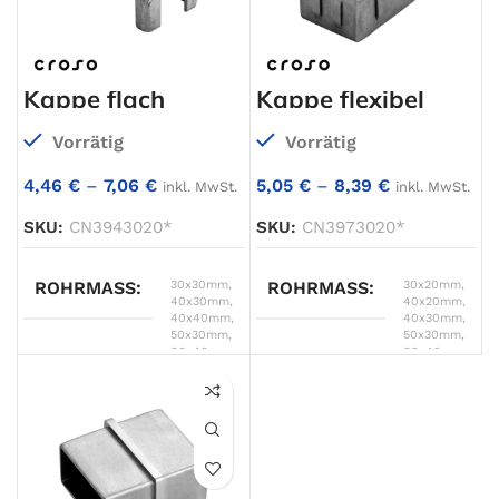
Kappe flach
Kappe flexibel
Vorrätig
Vorrätig
4,46
€
–
7,06
€
5,05
€
–
8,39
€
inkl. MwSt.
inkl. MwSt.
SKU:
CN3943020*
SKU:
CN3973020*
ROHRMASS
30x30mm
,
ROHRMASS
30x20mm
,
40x30mm
,
40x20mm
,
40x40mm
,
40x30mm
,
50x30mm
,
50x30mm
,
60x40mm
60x40mm
A
30
A
30
B
20
B
20