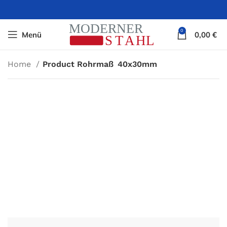
0
Menü
0,00
€
Home
Product Rohrmaß
40x30mm