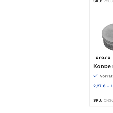
SKU:
2903
Kappe 
Vorrät
2,27
€
–
1
SKU:
CN36