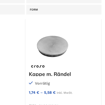
FORM
Kappe m. Rändel
Vorrätig
1,74
€
–
5,58
€
inkl. MwSt.
RB
IN DEN WARENKORB