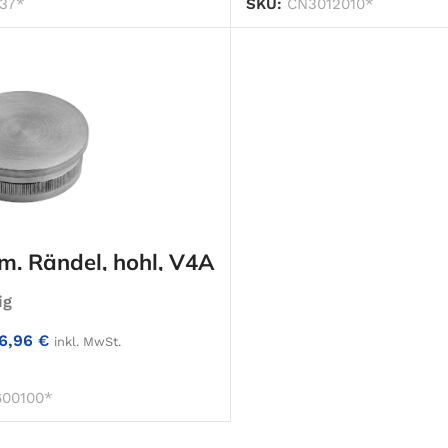
37*
SKU:
CN3012010*
m. Rändel, hohl, V4A
ig
6,96
€
inkl. MwSt.
IN DEN WARENKORB
00100*