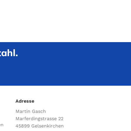
ahl.
Adresse
Martin Gasch
Marferdingstrasse 22
en
45899 Gelsenkirchen