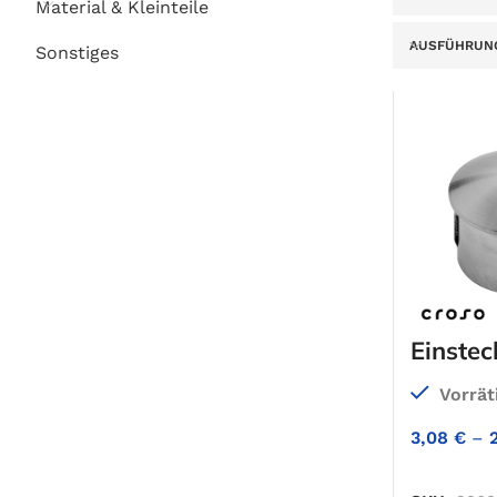
Material & Kleinteile
AUSFÜHRUN
Sonstiges
Einstec
und V
Vorrät
3,08
€
–