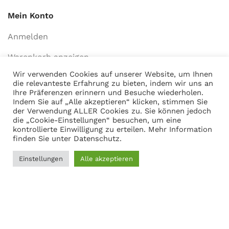
Mein Konto
Anmelden
Warenkorb anzeigen
Wir verwenden Cookies auf unserer Website, um Ihnen
die relevanteste Erfahrung zu bieten, indem wir uns an
Ihre Präferenzen erinnern und Besuche wiederholen.
Adresse
Indem Sie auf „Alle akzeptieren“ klicken, stimmen Sie
der Verwendung ALLER Cookies zu. Sie können jedoch
Martin Gasch
die „Cookie-Einstellungen“ besuchen, um eine
Marferdingstrasse 22
kontrollierte Einwilligung zu erteilen. Mehr Information
finden Sie unter
Datenschutz
.
45899 Gelsenkirchen
0209-9417216
Einstellungen
Alle akzeptieren
0
Filter
Menü
Wunschliste
Vergleichen
Warenkorb
Social Links: