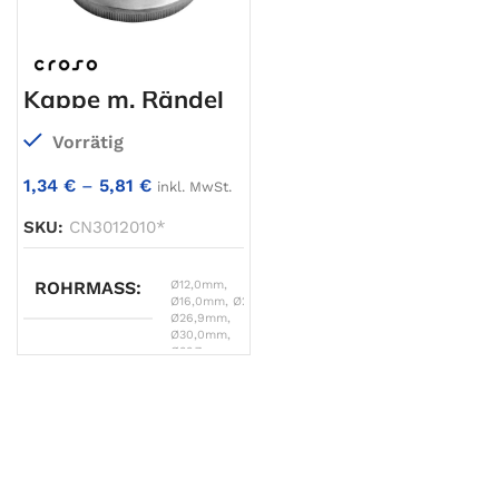
Kappe m. Rändel
Vorrätig
1,34
€
–
5,81
€
inkl. MwSt.
SKU:
CN3012010*
ROHRMASS
Ø12,0mm
,
Ø16,0mm
,
Ø21,3mm
,
Ø26,9mm
,
Ø30,0mm
,
Ø33,7mm
,
Ø38,0mm
,
Ø40,0mm
,
Ø42,4mm
,
Ø48,3mm
,
Ø60,3mm
WANDSTÄRKE
1,0mm
,
1,5mm
,