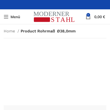
0
Menü
0,00
€
Home
Product Rohrmaß
Ø38,0mm