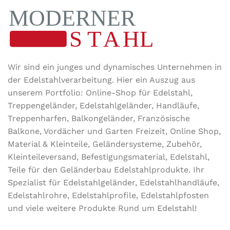
TYP
Kappe
OBERFLÄCHE
geschliffen
WERKSTOFF
V2A
Wir sind ein junges und dynamisches Unternehmen in
der Edel­stahl­ver­arbeitung. Hier ein Auszug aus
unserem Portfolio: Online-Shop für Edelstahl,
ROHRART
Rundrohr
Treppengeländer, Edelstahlgeländer, Handläufe,
Treppenharfen, Balkongeländer, Französische
Balkone, Vordächer und Garten Freizeit, Online Shop,
Material & Kleinteile, Geländersysteme, Zubehör,
Kleinteileversand, Befestigungsmaterial, Edelstahl,
Teile für den Geländerbau Edelstahlprodukte. Ihr
Spezialist für Edelstahlgeländer, Edelstahlhandläufe,
Edelstahlrohre, Edelstahlprofile, Edelstahlpfosten
und viele weitere Produkte Rund um Edelstahl!