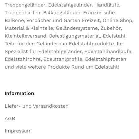
ROHRART
Rundrohr
Treppengeländer, Edelstahlgeländer, Handläufe,
Treppenharfen, Balkongeländer, Französische
AUSFÜHRUNG
90°
ROHRWANDSTÄRKE
2,
Balkone, Vordächer und Garten Freizeit, Online Shop,
2,
Material & Kleinteile, Geländersysteme, Zubehör,
Kleinteileversand, Befestigungsmaterial, Edelstahl,
Teile für den Geländerbau Edelstahlprodukte. Ihr
Spezialist für Edelstahlgeländer, Edelstahlhandläufe,
Edelstahlrohre, Edelstahlprofile, Edelstahlpfosten
und viele weitere Produkte Rund um Edelstahl!
Information
Liefer- und Versandkosten
AGB
Impressum