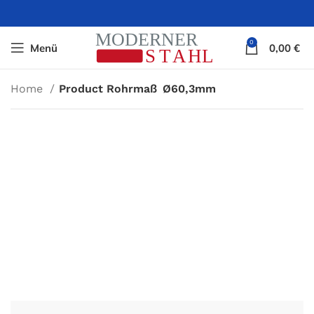
0
Menü
0,00
€
Home
Product Rohrmaß
Ø60,3mm