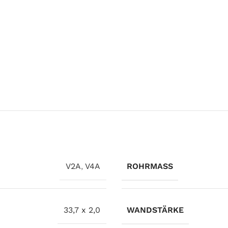
V2A
,
V4A
ROHRMASS
33,7 x 2,0
WANDSTÄRKE