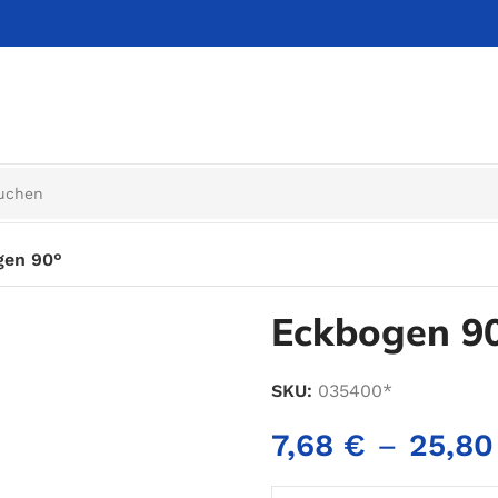
gen 90°
Eckbogen 9
SKU:
035400*
7,68
€
–
25,8