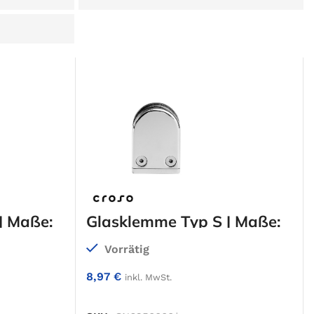
| Maße:
Glasklemme Typ S | Maße:
49 x 39 x 25 mm
Vorrätig
8,97
€
inkl. MwSt.
RB
IN DEN WARENKORB