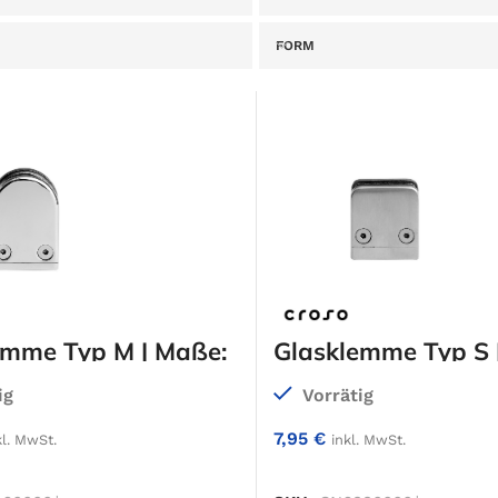
FORM
emme Typ M | Maße:
Glasklemme Typ S 
,5 x 27 mm
43 x 43 x 24 mm
ig
Vorrätig
7,95
€
kl. MwSt.
inkl. MwSt.
IN DEN WARENKORB
IN DEN WARENKO