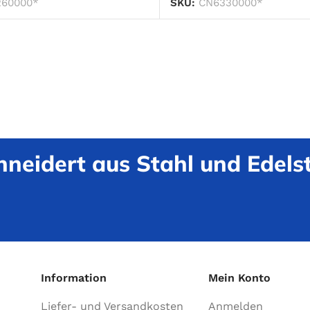
60000*
SKU:
CN6330000*
neidert aus Stahl und Edelst
Information
Mein Konto
Liefer- und Versandkosten
Anmelden