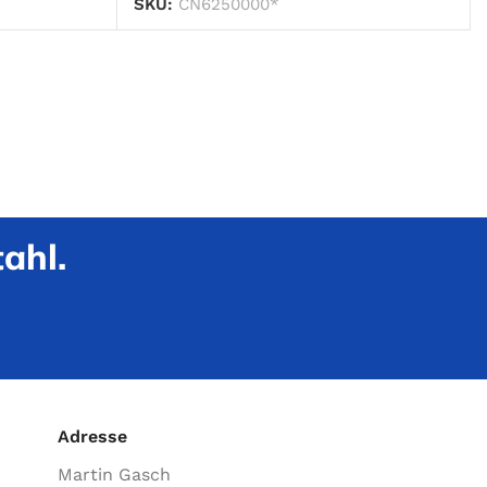
SKU:
CN6250000*
ahl.
Adresse
Martin Gasch