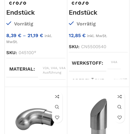
Endstück
Endstück
Vorrätig
Vorrätig
8,39
€
–
21,19
€
12,85
€
inkl.
inkl. MwSt.
MwSt.
SKU:
CN5500540
SKU:
045100*
WERKSTOFF
V4A
MATERIAL
V2A
,
V4A
,
V4A, lange
Ausführung
OBERFLÄCHE
geschliffen
B
55
,
64
,
65
,
74,5
,
92
TYP
Endstück
∅ A
33,7 x 2,0
ROHRART
Holz
ROHRMASS
33,7×2,0mm
,
40,0×2,0mm
,
42,4×2,0mm
,
ROHRMASS
Ø45,0mm