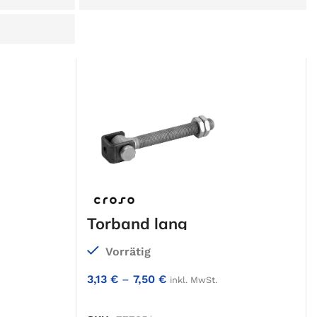
Torband lang
Vorrätig
3,13
€
–
7,50
€
inkl. MwSt.
RB
IN DEN WARENKORB