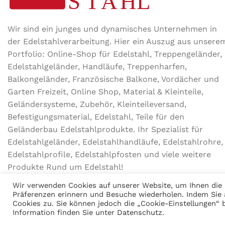
Wir sind ein junges und dynamisches Unternehmen in
der Edel­stahl­ver­arbeitung. Hier ein Auszug aus unsere
Portfolio: Online-Shop für Edelstahl, Treppengeländer,
Edelstahlgeländer, Handläufe, Treppenharfen,
Balkongeländer, Französische Balkone, Vordächer und
Garten Freizeit, Online Shop, Material & Kleinteile,
Geländersysteme, Zubehör, Kleinteileversand,
Befestigungsmaterial, Edelstahl, Teile für den
Geländerbau Edelstahlprodukte. Ihr Spezialist für
Edelstahlgeländer, Edelstahlhandläufe, Edelstahlrohre,
Edelstahlprofile, Edelstahlpfosten und viele weitere
Produkte Rund um Edelstahl!
Wir verwenden Cookies auf unserer Website, um Ihnen die r
Präferenzen erinnern und Besuche wiederholen. Indem Sie 
Cookies zu. Sie können jedoch die „Cookie-Einstellungen“ b
MODERNER STAHL
©
2026
CREATED BY
K6 Medien
. Webdesign & E-
Information finden Sie unter
Datenschutz
.