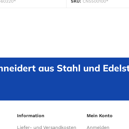
60320*
SKU:
CN5500100*
neidert aus Stahl und Edelst
Information
Mein Konto
Liefer- und Versandkosten
Anmelden