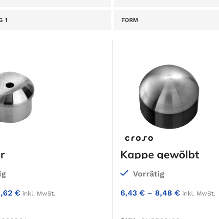
 1
FORM
r
Kappe gewölbt
ig
Vorrätig
8,62
€
6,43
€
–
8,48
€
inkl. MwSt.
inkl. MwSt.
IN DEN WARENKORB
IN DEN WARENKO