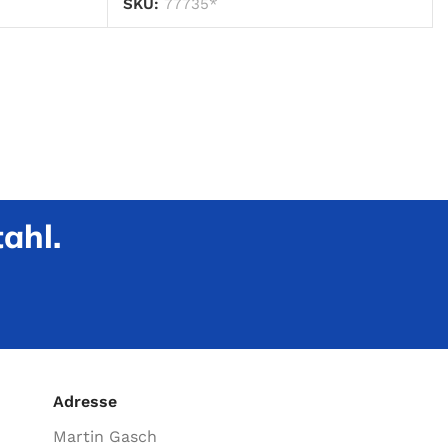
SKU:
77735*
ahl.
Adresse
Martin Gasch