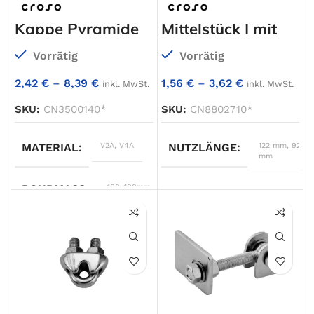
Kappe Pyramide
Mittelstück | mit
beidseitigem
Innengewinde
Vorrätig
Vorrätig
2,42
€
–
8,39
€
1,56
€
–
3,62
€
inkl. MwSt.
inkl. MwSt.
SKU:
CN3500140*
SKU:
CN8802710*
MATERIAL
V2A
,
V4A
NUTZLÄNGE
122 mm
,
92
mm
ROHRMASS
100x100mm
,
A
92
120x120mm
,
150x150mm
,
40x40mm
,
50x50mm
,
B
10
60x60mm
,
70x70mm
,
80x80mm
,
90x90mm
C
3,5
A
40