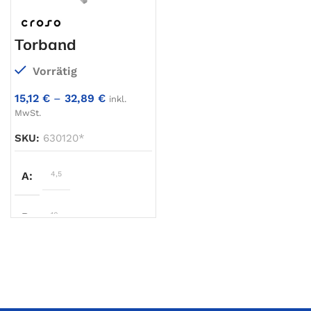
ROHRART
Vierkantrohr/gerade
D
45
Torband
verstellbar
E
30
Vorrätig
F
21
15,12
€
–
32,89
€
inkl.
MwSt.
GEWINDE
M12
,
M16
,
SKU:
630120*
M20
A
4,5
G
24
B
10
H
6
C
16,5
I
73
D
45
J
105