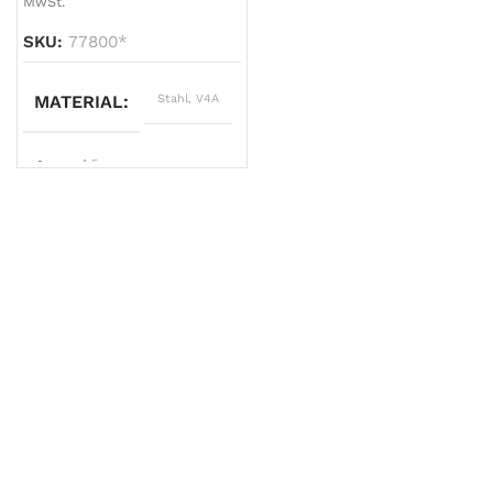
MwSt.
SKU:
77800*
MATERIAL
Stahl
,
V4A
A
4,5
B
10
C
16
D
45
E
30
F
21