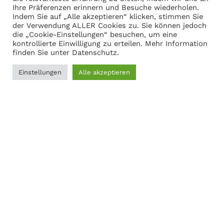
Ihre Präferenzen erinnern und Besuche wiederholen.
Warenkorb anzeigen
Indem Sie auf „Alle akzeptieren“ klicken, stimmen Sie
der Verwendung ALLER Cookies zu. Sie können jedoch
die „Cookie-Einstellungen“ besuchen, um eine
kontrollierte Einwilligung zu erteilen. Mehr Information
Adresse
finden Sie unter
Datenschutz
.
Martin Gasch
Einstellungen
Alle akzeptieren
0
Marferdingstrasse 22
Filter
Menü
Wunschliste
Vergleichen
Warenkorb
45899 Gelsenkirchen
0209-9417216
Social Links:
MODERNER STAHL
©
2026
CREATED BY
K6 Medien
. Webdesign &
E-Commerce aus Dortmund.