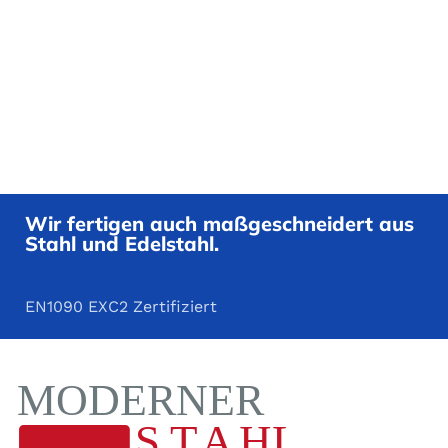
GEWINDE
M12
,
M16
,
M20
G
24
H
6
Wir fertigen auch maßgeschneidert aus
Stahl und Edelstahl.
I
73
J
105
EN1090 EXC2 Zertifiziert
M
12