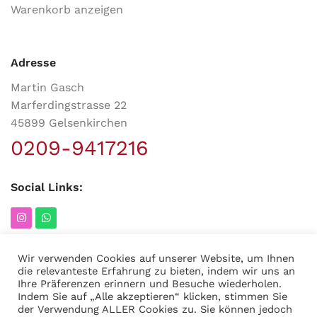
Warenkorb anzeigen
Adresse
Martin Gasch
Marferdingstrasse 22
45899 Gelsenkirchen
0209-9417216
Social Links:
Wir verwenden Cookies auf unserer Website, um Ihnen
die relevanteste Erfahrung zu bieten, indem wir uns an
MODERNER STAHL
©
2026
CREATED BY
K6 Medien
. Webdesign &
Ihre Präferenzen erinnern und Besuche wiederholen.
E-Commerce aus Dortmund.
Indem Sie auf „Alle akzeptieren“ klicken, stimmen Sie
der Verwendung ALLER Cookies zu. Sie können jedoch