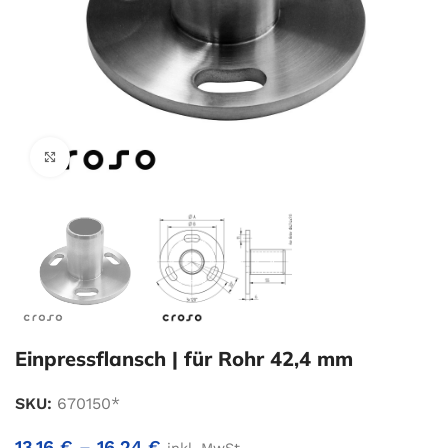
Zum Vergrößern klicken
Einpressflansch | für Rohr 42,4 mm
SKU:
670150*
13,16
€
–
16,24
€