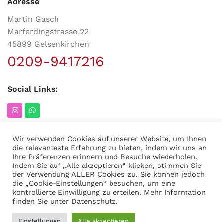
Adresse
Martin Gasch
Marferdingstrasse 22
45899 Gelsenkirchen
0209-9417216
Social Links:
Wir verwenden Cookies auf unserer Website, um Ihnen
die relevanteste Erfahrung zu bieten, indem wir uns an
MODERNER STAHL
©
2026
CREATED BY
K6 Medien
. Webdesign &
Ihre Präferenzen erinnern und Besuche wiederholen.
E-Commerce aus Dortmund.
Indem Sie auf „Alle akzeptieren“ klicken, stimmen Sie
der Verwendung ALLER Cookies zu. Sie können jedoch
die „Cookie-Einstellungen“ besuchen, um eine
kontrollierte Einwilligung zu erteilen. Mehr Information
finden Sie unter
Datenschutz
.
13,16
€
–
Einpressflansch
OPTIONEN
JETZT
Einstellungen
Alle akzeptieren