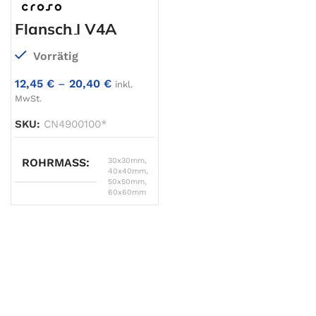
Flansch | V4A
geschliffen
Vorrätig
12,45
€
–
20,40
€
inkl.
MwSt.
SKU:
CN4900100*
ROHRMASS
30x30mm
,
40x40mm
,
50x50mm
,
60x60mm
A
30 x 30 x 2,0
∅ B
69
∅ C
54