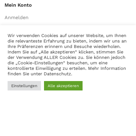
Mein Konto
Anmelden
Warenkorb anzeigen
Wir verwenden Cookies auf unserer Website, um Ihnen
die relevanteste Erfahrung zu bieten, indem wir uns an
Ihre Präferenzen erinnern und Besuche wiederholen.
Indem Sie auf „Alle akzeptieren“ klicken, stimmen Sie
Adresse
der Verwendung ALLER Cookies zu. Sie können jedoch
die „Cookie-Einstellungen“ besuchen, um eine
Martin Gasch
kontrollierte Einwilligung zu erteilen. Mehr Information
Marferdingstrasse 22
finden Sie unter
Datenschutz
.
45899 Gelsenkirchen
Einstellungen
Alle akzeptieren
0209-9417216
0
Filter
Menü
Wunschliste
Vergleichen
Warenkorb
Social Links: