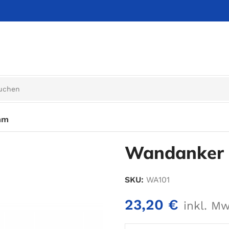
mm
Wandanker 
SKU:
WA101
23,20
€
inkl. Mw