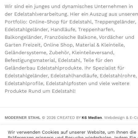
Wir sind ein junges und dynamisches Unternehmen in
der Edel­stahl­ver­arbeitung. Hier ein Auszug aus unsere
Portfolio: Online-Shop für Edelstahl, Treppengeländer,
Edelstahlgeländer, Handläufe, Treppenharfen,
Balkongeländer, Französische Balkone, Vordächer und
Garten Freizeit, Online Shop, Material & Kleinteile,
Geländersysteme, Zubehör, Kleinteileversand,
Befestigungsmaterial, Edelstahl, Teile für den
Geländerbau Edelstahlprodukte. Ihr Spezialist für
Edelstahlgeländer, Edelstahlhandläufe, Edelstahlrohre,
Edelstahlprofile, Edelstahlpfosten und viele weitere
Produkte Rund um Edelstahl!
MODERNER STAHL
©
2026
CREATED BY
K6 Medien
. Webdesign & E-
Wir verwenden Cookies auf unserer Website, um Ihnen die r
Präferenzen erinnern und Besuche wiederholen. Indem Sie 