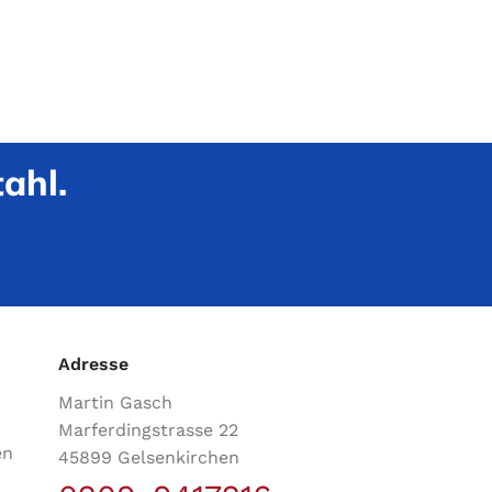
ahl.
Adresse
Martin Gasch
Marferdingstrasse 22
en
45899 Gelsenkirchen