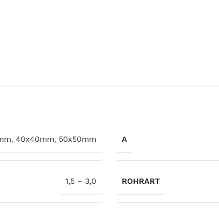
0mm
,
40x40mm
,
50x50mm
A
1,5 – 3,0
ROHRART