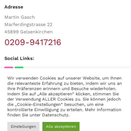
Adresse
Martin Gasch
Marferdingstrasse 22
45899 Gelsenkirchen
0209-9417216
Social Links:
Wir verwenden Cookies auf unserer Website, um Ihnen
die relevanteste Erfahrung zu bieten, indem wir uns an
Ihre Präferenzen erinnern und Besuche wiederholen.
Indem Sie auf „Alle akzeptieren“ klicken, stimmen Sie
MODERNER STAHL
©
2026
CREATED BY
K6 Medien
. Webdesign &
der Verwendung ALLER Cookies zu. Sie können jedoch
E-Commerce aus Dortmund.
die „Cookie-Einstellungen“ besuchen, um eine
kontrollierte Einwilligung zu erteilen. Mehr Information
finden Sie unter
Datenschutz
.
0,58
€
OPTIONEN
JETZT
Einstellungen
Gummieinlage,
Alle akzeptieren
0
inkl.