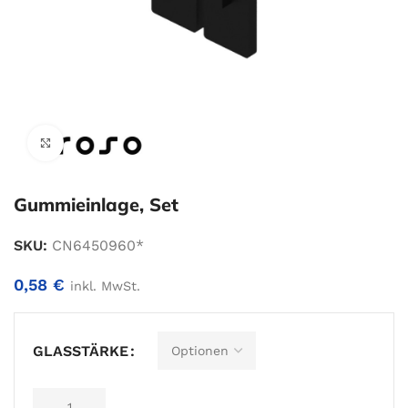
Zum Vergrößern klicken
Gummieinlage, Set
SKU:
CN6450960*
0,58
€
inkl. MwSt.
Alternative:
GLASSTÄRKE