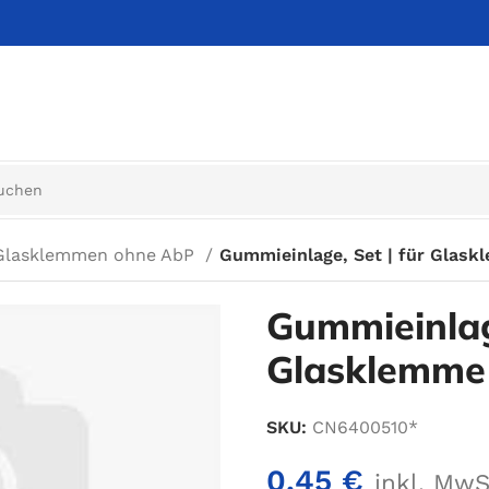
Glasklemmen ohne AbP
Gummieinlage, Set | für Glask
Gummieinlage
Glasklemme 
SKU:
CN6400510*
0,45
€
inkl. MwS