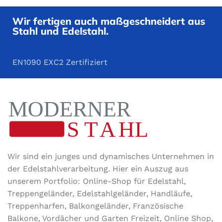
Wir fertigen auch maßgeschneidert aus
Stahl und Edelstahl.
EN1090 EXC2 Zertifiziert
Wir sind ein junges und dynamisches Unternehmen in
der Edel­stahl­ver­arbeitung. Hier ein Auszug aus
unserem Portfolio: Online-Shop für Edelstahl,
Treppengeländer, Edelstahlgeländer, Handläufe,
Treppenharfen, Balkongeländer, Französische
Balkone, Vordächer und Garten Freizeit, Online Shop,