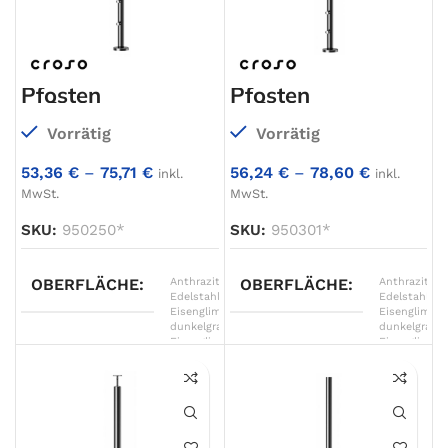
Pfosten
Pfosten
aufgesetzt,
aufgesetzt,
Ø42,4mm, 5
Ø42,4mm, 6
Vorrätig
Vorrätig
Traversenhalter
Traversenhalter
53,36
€
–
75,71
€
56,24
€
–
78,60
€
inkl.
inkl.
MwSt.
MwSt.
SKU:
950250*
SKU:
950301*
OBERFLÄCHE
Anthrazitgrau
OBERFLÄCHE
,
Anthrazitgra
Edelstahl
,
Edelstahl
,
Eisenglimmer
Eisenglimme
dunkelgrau
,
dunkelgrau
,
Eisenglimmer
Eisenglimme
grau
,
grau
,
Eisenglimmer
Eisenglimme
hellgrau
,
hellgrau
,
Graphitschwarz
Graphitschw
matt
,
matt
,
Graualuminium
,
Graualumini
Verkehrsweiß
,
Verkehrswei