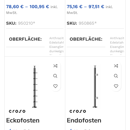
78,60
€
–
100,95
€
75,16
€
–
97,51
€
inkl.
inkl.
MwSt.
MwSt.
SKU:
950210*
SKU:
950865*
OBERFLÄCHE
Anthrazitgrau
OBERFLÄCHE
,
Anthrazitgra
Edelstahl
,
Edelstahl
,
Eisenglimmer
Eisenglimme
dunkelgrau
,
dunkelgrau
,
Eisenglimmer
Eisenglimme
grau
,
grau
,
Eisenglimmer
Eisenglimme
hellgrau
,
hellgrau
,
Graphitschwarz
Graphitschw
matt
,
matt
,
Graualuminium
,
Graualumini
Verkehrsweiß
,
Verkehrswei
Weißaluminium
Weißalumini
Eckpfosten
Endpfosten
Drahtseil 6mm
aufgesetzt,
aufgesetzt,
Ø42,4mm, 2