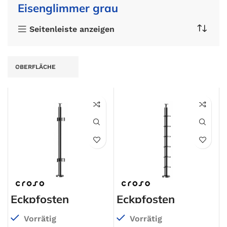
Eisenglimmer grau
Seitenleiste anzeigen
OBERFLÄCHE
Eckpfosten
Eckpfosten
aufgesetzt,
Drahtseil 4mm
Ø42,4mm, 4
aufgesetzt,
Vorrätig
Vorrätig
Glasklemmen
Ø42,4mm