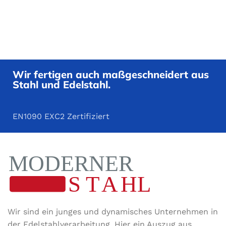
Graualuminium
,
Graualumini
Verkehrsweiß
,
Verkehrswei
Weißaluminium
Weißalumini
Wir fertigen auch maßgeschneidert aus
Stahl und Edelstahl.
EN1090 EXC2 Zertifiziert
Wir sind ein junges und dynamisches Unternehmen in
der Edel­stahl­ver­arbeitung. Hier ein Auszug aus