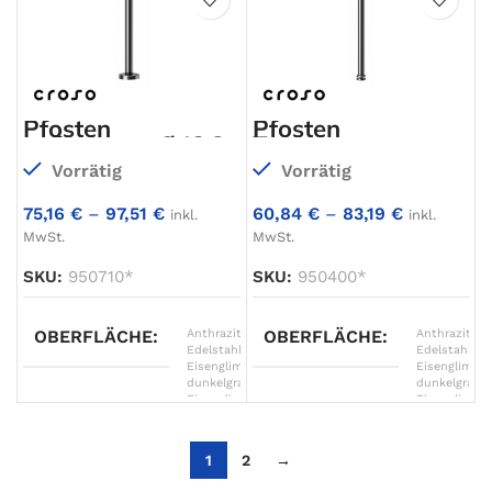
Weißaluminium
Weißalumini
Pfosten
Pfosten
aufgesetzt, Ø48,3
Treppenmontage,
Ø42,4mm
Vorrätig
Vorrätig
75,16
€
–
97,51
€
60,84
€
–
83,19
€
inkl.
inkl.
MwSt.
MwSt.
SKU:
950710*
SKU:
950400*
OBERFLÄCHE
Anthrazitgrau
OBERFLÄCHE
,
Anthrazitgra
Edelstahl
,
Edelstahl
,
Eisenglimmer
Eisenglimme
dunkelgrau
,
dunkelgrau
,
Eisenglimmer
Eisenglimme
grau
,
grau
,
Eisenglimmer
Eisenglimme
hellgrau
,
hellgrau
,
1
2
→
Graphitschwarz
Graphitschw
matt
,
matt
,