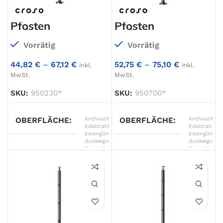
Pfosten
Pfosten
aufgesetzt,
aufgesetzt,
Ø42,4mm
Ø42,4mm
Vorrätig
Vorrätig
44,82
€
–
67,12
€
52,75
€
–
75,10
€
inkl.
inkl.
MwSt.
MwSt.
SKU:
950230*
SKU:
950700*
OBERFLÄCHE
Anthrazitgrau
OBERFLÄCHE
,
Anthrazitgra
Edelstahl
,
Edelstahl
,
Eisenglimmer
Eisenglimme
dunkelgrau
,
dunkelgrau
,
Eisenglimmer
Eisenglimme
grau
,
grau
,
Eisenglimmer
Eisenglimme
hellgrau
,
hellgrau
,
Graphitschwarz
Graphitschw
matt
,
matt
,
Graualuminium
,
Graualumini
Verkehrsweiß
,
Verkehrswei
Weißaluminium
Weißalumini