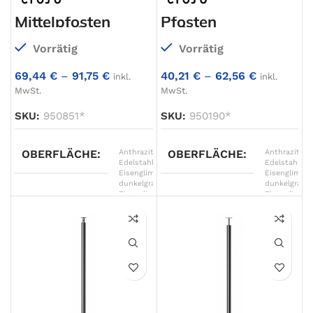
Mittelpfosten
Pfosten
Drahtseil 6mm
aufgesetzt,
aufgesetzt,
Ø42,4mm
Vorrätig
Vorrätig
Ø42,4mm
69,44
€
–
91,75
€
40,21
€
–
62,56
€
inkl.
inkl.
MwSt.
MwSt.
SKU:
950851*
SKU:
950190*
OBERFLÄCHE
Anthrazitgrau
OBERFLÄCHE
,
Anthrazitgra
Edelstahl
,
Edelstahl
,
Eisenglimmer
Eisenglimme
dunkelgrau
,
dunkelgrau
,
Eisenglimmer
Eisenglimme
grau
,
grau
,
Eisenglimmer
Eisenglimme
hellgrau
,
hellgrau
,
Graphitschwarz
Graphitschw
matt
,
matt
,
Graualuminium
,
Graualumini
Verkehrsweiß
,
Verkehrswei
Weißaluminium
Weißalumini