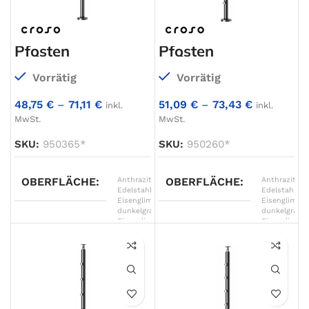
Pfosten
Pfosten
aufgesetzt,
aufgesetzt,
Ø42,4mm, 3
Ø42,4mm, 4
Vorrätig
Vorrätig
Traversenhalter
Traversenhalter
48,75
€
–
71,11
€
51,09
€
–
73,43
€
inkl.
inkl.
MwSt.
MwSt.
SKU:
950365*
SKU:
950260*
OBERFLÄCHE
Anthrazitgrau
OBERFLÄCHE
,
Anthrazitgra
Edelstahl
,
Edelstahl
,
Eisenglimmer
Eisenglimme
dunkelgrau
,
dunkelgrau
,
Eisenglimmer
Eisenglimme
grau
,
grau
,
Eisenglimmer
Eisenglimme
hellgrau
,
hellgrau
,
Graphitschwarz
Graphitschw
matt
,
matt
,
Graualuminium
,
Graualumini
Verkehrsweiß
,
Verkehrswei
Weißaluminium
Weißalumini