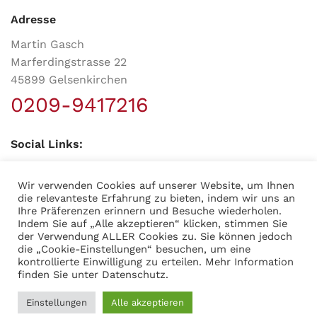
Adresse
Martin Gasch
Marferdingstrasse 22
45899 Gelsenkirchen
0209-9417216
Social Links:
Wir verwenden Cookies auf unserer Website, um Ihnen
die relevanteste Erfahrung zu bieten, indem wir uns an
Ihre Präferenzen erinnern und Besuche wiederholen.
Indem Sie auf „Alle akzeptieren“ klicken, stimmen Sie
der Verwendung ALLER Cookies zu. Sie können jedoch
MODERNER STAHL
©
2026
CREATED BY
K6 Medien
. Webdesign &
die „Cookie-Einstellungen“ besuchen, um eine
E-Commerce aus Dortmund.
kontrollierte Einwilligung zu erteilen. Mehr Information
finden Sie unter
Datenschutz
.
Einstellungen
Alle akzeptieren
0