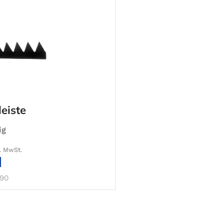
eiste
ig
l. MwSt.
IN DEN WARENKORB
90