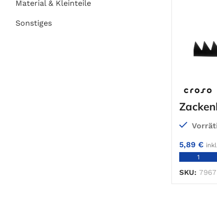
Material & Kleinteile
Sonstiges
Zackenl
Vorrät
5,89
€
ink
SKU:
7967