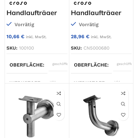
Handlaufträger
Handlaufträger
Vorrätig
Vorrätig
10,66
€
28,96
€
inkl. MwSt.
inkl. MwSt.
SKU:
100100
SKU:
CN5000680
OBERFLÄCHE
geschliffen
OBERFLÄCHE
geschliffen
WERKSTOFF
V2A
WERKSTOFF
V2A
TYP
Handlaufträger
TYP
Handlaufträger
ANSCHLUSS 1
Ø42,4mm
ANSCHLUSS 1
Ø42,4mm
AUSFÜHRUNG
zur
ANSCHLUSS 2
gerade