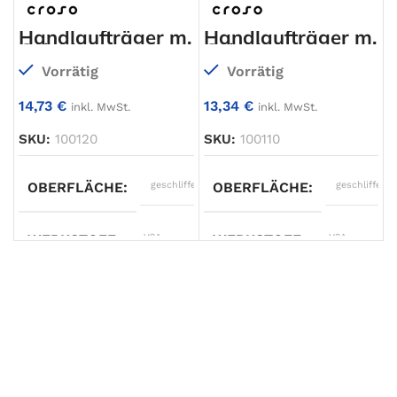
Glasmontage
Handlaufträger m.
Handlaufträger m.
Gelenk
Gelenk
AUSFÜHRUNG
zur
Glasmontag
Vorrätig
Vorrätig
14,73
€
13,34
€
inkl. MwSt.
inkl. MwSt.
SKU:
100120
SKU:
100110
OBERFLÄCHE
geschliffen
OBERFLÄCHE
geschliffen
WERKSTOFF
V2A
WERKSTOFF
V2A
TYP
Handlaufträger
TYP
Handlaufträger
ANSCHLUSS 1
Ø42,4mm
ANSCHLUSS 1
Ø42,4mm
AUSFÜHRUNG
zur
AUSFÜHRUNG
zur