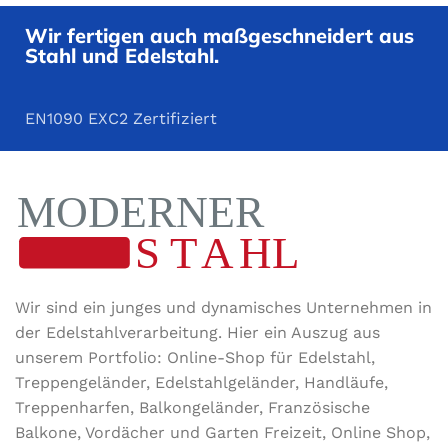
Wir fertigen auch maßgeschneidert aus
Stahl und Edelstahl.
EN1090 EXC2 Zertifiziert
Wir sind ein junges und dynamisches Unternehmen in
der Edel­stahl­ver­arbeitung. Hier ein Auszug aus
unserem Portfolio: Online-Shop für Edelstahl,
Treppengeländer, Edelstahlgeländer, Handläufe,
Treppenharfen, Balkongeländer, Französische
Balkone, Vordächer und Garten Freizeit, Online Shop,