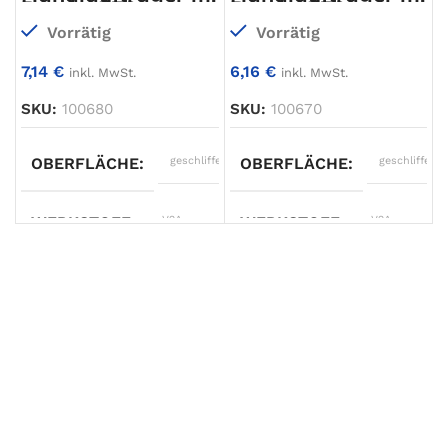
Ronde Ø70
Ronde Ø70mm
Vorrätig
Vorrätig
7,14
€
6,16
€
inkl. MwSt.
inkl. MwSt.
SKU:
100680
SKU:
100670
OBERFLÄCHE
geschliffen
OBERFLÄCHE
geschliffen
WERKSTOFF
V2A
WERKSTOFF
V2A
TYP
Handlaufträger
TYP
Handlaufträger
ANSCHLUSS 1
Ø42,4mm
ANSCHLUSS 1
Gewinde
M6
AUSFÜHRUNG
mit
AUSFÜHRUNG
mit
Rosette
Rosette