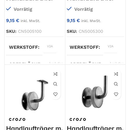
Vorrätig
Vorrätig
9,15
€
9,15
€
inkl. MwSt.
inkl. MwSt.
SKU:
CN5005100
SKU:
CN5005300
WERKSTOFF
V2A
WERKSTOFF
V2A
OBERFLÄCHE
hochglanzpoliert
OBERFLÄCHE
hochglanzpol
TYP
Handlaufträger
TYP
Handlaufträger
ANSCHLUSS 1
Gewinde M6
ANSCHLUSS 1
Ø42,4mm
AUSFÜHRUNG
mit Rosette
AUSFÜHRUNG
mit Rosette
Handlaufträger m.
Handlaufträger m.