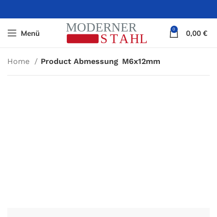
0
Menü
0,00
€
Home
Product Abmessung
M6x12mm