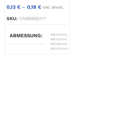
0,13
€
–
0,18
€
inkl. MwSt.
SKU:
CN9999511*
ABMESSUNG
M6x10mm
,
M6x12mm
,
M6x16mm
,
M6x20mm
VARIANTE
M6 x 10
WERKSTOFF
V2A
TYP
Schraube