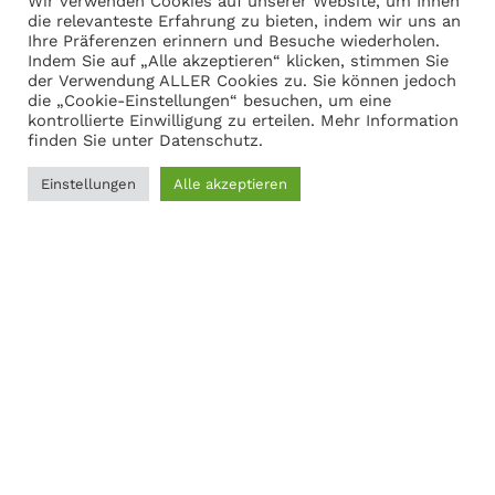
Wir verwenden Cookies auf unserer Website, um Ihnen
die relevanteste Erfahrung zu bieten, indem wir uns an
Ihre Präferenzen erinnern und Besuche wiederholen.
Warenkorb anzeigen
Indem Sie auf „Alle akzeptieren“ klicken, stimmen Sie
der Verwendung ALLER Cookies zu. Sie können jedoch
die „Cookie-Einstellungen“ besuchen, um eine
kontrollierte Einwilligung zu erteilen. Mehr Information
Adresse
finden Sie unter
Datenschutz
.
Martin Gasch
Einstellungen
Alle akzeptieren
0
Marferdingstrasse 22
45899 Gelsenkirchen
Filter
Menü
Wunschliste
Vergleichen
Warenkorb
0209-9417216
Social Links:
MODERNER STAHL
©
2026
CREATED BY
K6 Medien
. Webdesign &
E-Commerce aus Dortmund.