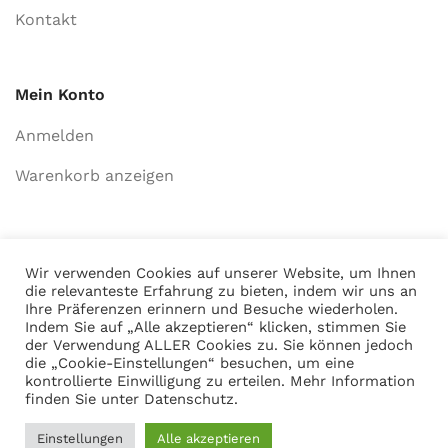
Kontakt
Mein Konto
Anmelden
Warenkorb anzeigen
Adresse
Wir verwenden Cookies auf unserer Website, um Ihnen
Martin Gasch
die relevanteste Erfahrung zu bieten, indem wir uns an
Ihre Präferenzen erinnern und Besuche wiederholen.
Marferdingstrasse 22
Indem Sie auf „Alle akzeptieren“ klicken, stimmen Sie
45899 Gelsenkirchen
der Verwendung ALLER Cookies zu. Sie können jedoch
die „Cookie-Einstellungen“ besuchen, um eine
0209-9417216
kontrollierte Einwilligung zu erteilen. Mehr Information
finden Sie unter
Datenschutz
.
Social Links:
Einstellungen
Alle akzeptieren
0