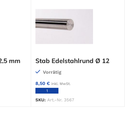
 2,5 mm
Stab Edelstahlrund Ø 12
mm
Vorrätig
8,50
€
inkl. MwSt.
RB
IN DEN WARENKORB
SKU:
Art.-Nr. 3567