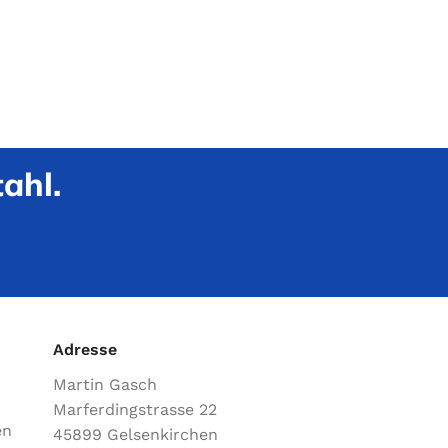
ahl.
Adresse
Martin Gasch
Marferdingstrasse 22
en
45899 Gelsenkirchen