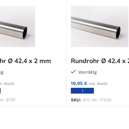
hr Ø 42,4 x 2 mm
Rundrohr Ø 42,4 x
20
Korn 320
ig
Vorrätig
19,95
€
kl. MwSt.
inkl. MwSt.
IN DEN WARENKORB
IN DEN WARENKO
Nr. 8787
SKU:
Art.-Nr. 17030