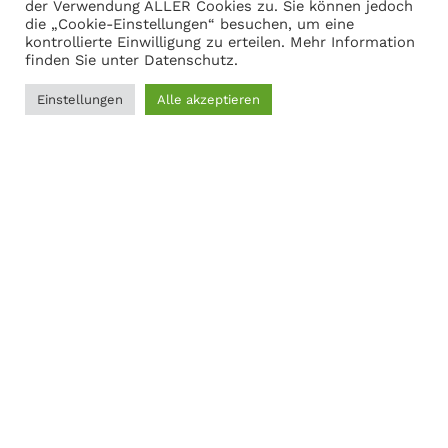
Warenkorb anzeigen
der Verwendung ALLER Cookies zu. Sie können jedoch
die „Cookie-Einstellungen“ besuchen, um eine
kontrollierte Einwilligung zu erteilen. Mehr Information
finden Sie unter
Datenschutz
.
Adresse
Einstellungen
Alle akzeptieren
0
Martin Gasch
Filter
Menü
Wunschliste
Vergleichen
Warenkorb
Marferdingstrasse 22
45899 Gelsenkirchen
0209-9417216
Social Links:
MODERNER STAHL
©
2026
CREATED BY
K6 Medien
. Webdesign &
E-Commerce aus Dortmund.