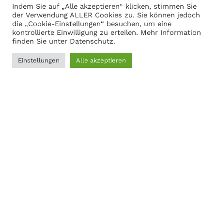
Indem Sie auf „Alle akzeptieren“ klicken, stimmen Sie
Warenkorb anzeigen
der Verwendung ALLER Cookies zu. Sie können jedoch
die „Cookie-Einstellungen“ besuchen, um eine
kontrollierte Einwilligung zu erteilen. Mehr Information
finden Sie unter
Datenschutz
.
Adresse
Einstellungen
Alle akzeptieren
Martin Gasch
0
Marferdingstrasse 22
Filter
Menü
Wunschliste
Vergleichen
Warenkorb
45899 Gelsenkirchen
0209-9417216
Social Links:
MODERNER STAHL
©
2026
CREATED BY
K6 Medien
. Webdesign &
E-Commerce aus Dortmund.