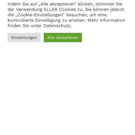
Indem Sie auf „Alle akzeptieren“ klicken, stimmen Sie
Warenkorb anzeigen
der Verwendung ALLER Cookies zu. Sie können jedoch
die „Cookie-Einstellungen“ besuchen, um eine
kontrollierte Einwilligung zu erteilen. Mehr Information
finden Sie unter
Datenschutz
.
Adresse
Einstellungen
Alle akzeptieren
Martin Gasch
0
Marferdingstrasse 22
Filter
Menü
Wunschliste
Vergleichen
Warenkorb
45899 Gelsenkirchen
0209-9417216
Social Links:
MODERNER STAHL
©
2026
CREATED BY
K6 Medien
. Webdesign &
E-Commerce aus Dortmund.