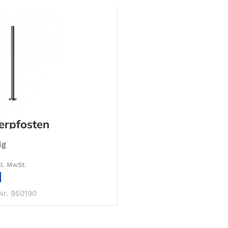
erpfosten
ig
kl. MwSt.
IN DEN WARENKORB
Nr. 950190