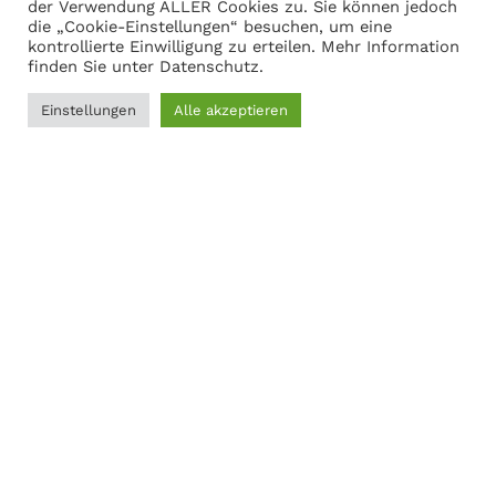
Warenkorb anzeigen
der Verwendung ALLER Cookies zu. Sie können jedoch
die „Cookie-Einstellungen“ besuchen, um eine
kontrollierte Einwilligung zu erteilen. Mehr Information
finden Sie unter
Datenschutz
.
Adresse
Einstellungen
Alle akzeptieren
0
Martin Gasch
Filter
Menü
Wunschliste
Vergleichen
Warenkorb
Marferdingstrasse 22
45899 Gelsenkirchen
0209-9417216
Social Links:
MODERNER STAHL
©
2026
CREATED BY
K6 Medien
. Webdesign &
E-Commerce aus Dortmund.