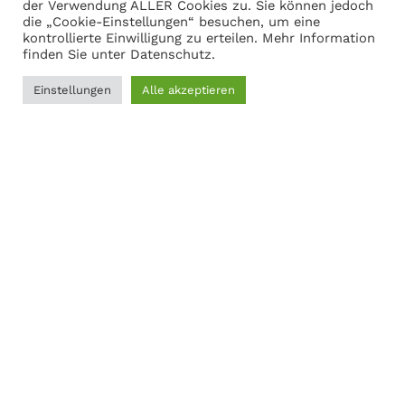
Warenkorb anzeigen
der Verwendung ALLER Cookies zu. Sie können jedoch
die „Cookie-Einstellungen“ besuchen, um eine
kontrollierte Einwilligung zu erteilen. Mehr Information
finden Sie unter
Datenschutz
.
Adresse
Einstellungen
Alle akzeptieren
0
Martin Gasch
Filter
Menü
Wunschliste
Vergleichen
Warenkorb
Marferdingstrasse 22
45899 Gelsenkirchen
0209-9417216
Social Links:
MODERNER STAHL
©
2026
CREATED BY
K6 Medien
. Webdesign &
E-Commerce aus Dortmund.