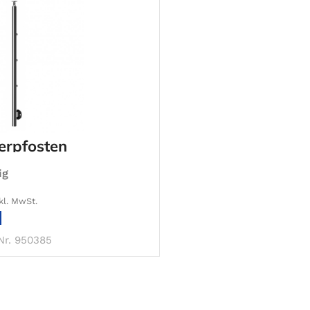
erpfosten
ig
kl. MwSt.
IN DEN WARENKORB
Nr. 950385