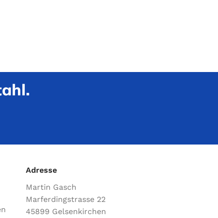
ahl.
Adresse
Martin Gasch
Marferdingstrasse 22
en
45899 Gelsenkirchen