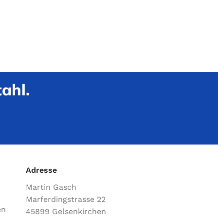
ahl.
Adresse
Martin Gasch
Marferdingstrasse 22
en
45899 Gelsenkirchen