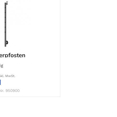
erpfosten
ig
nkl. MwSt.
IN DEN WARENKORB
Nr. 950900