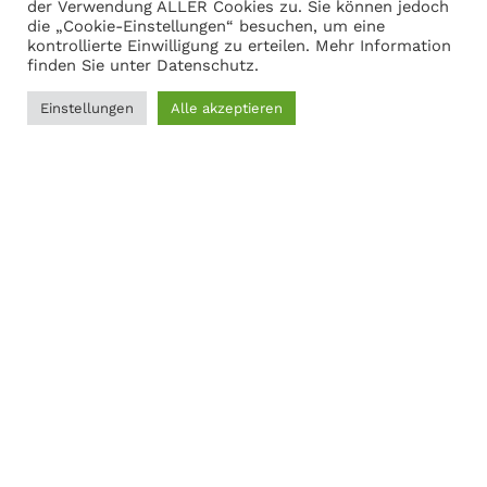
Warenkorb anzeigen
der Verwendung ALLER Cookies zu. Sie können jedoch
die „Cookie-Einstellungen“ besuchen, um eine
kontrollierte Einwilligung zu erteilen. Mehr Information
finden Sie unter
Datenschutz
.
Adresse
Einstellungen
Alle akzeptieren
0
Martin Gasch
Filter
Menü
Wunschliste
Vergleichen
Warenkorb
Marferdingstrasse 22
45899 Gelsenkirchen
0209-9417216
Social Links:
MODERNER STAHL
©
2026
CREATED BY
K6 Medien
. Webdesign &
E-Commerce aus Dortmund.