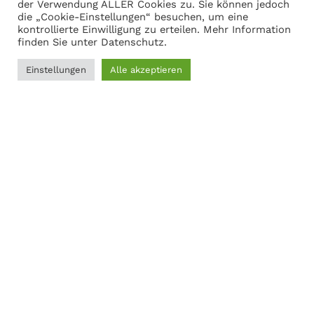
Warenkorb anzeigen
der Verwendung ALLER Cookies zu. Sie können jedoch
die „Cookie-Einstellungen“ besuchen, um eine
kontrollierte Einwilligung zu erteilen. Mehr Information
finden Sie unter
Datenschutz
.
Adresse
Einstellungen
Alle akzeptieren
0
Martin Gasch
Filter
Menü
Wunschliste
Vergleichen
Warenkorb
Marferdingstrasse 22
45899 Gelsenkirchen
0209-9417216
Social Links:
MODERNER STAHL
©
2026
CREATED BY
K6 Medien
. Webdesign &
E-Commerce aus Dortmund.