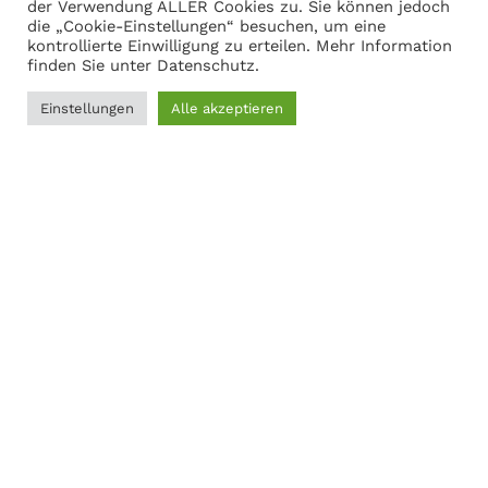
Warenkorb anzeigen
der Verwendung ALLER Cookies zu. Sie können jedoch
die „Cookie-Einstellungen“ besuchen, um eine
kontrollierte Einwilligung zu erteilen. Mehr Information
finden Sie unter
Datenschutz
.
Adresse
Einstellungen
Alle akzeptieren
0
Martin Gasch
Filter
Menü
Wunschliste
Vergleichen
Warenkorb
Marferdingstrasse 22
45899 Gelsenkirchen
0209-9417216
Social Links:
MODERNER STAHL
©
2026
CREATED BY
K6 Medien
. Webdesign &
E-Commerce aus Dortmund.