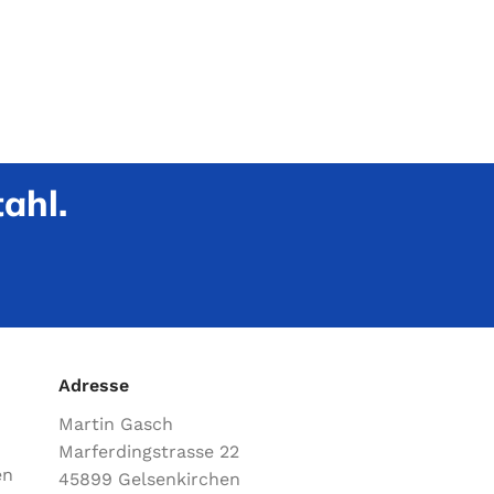
ahl.
Adresse
Martin Gasch
Marferdingstrasse 22
en
45899 Gelsenkirchen