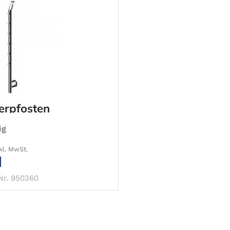
erpfosten
ig
kl. MwSt.
IN DEN WARENKORB
Nr. 950360