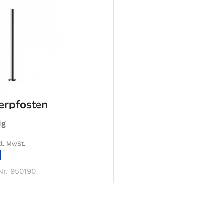
erpfosten
ig
kl. MwSt.
IN DEN WARENKORB
Nr. 950190