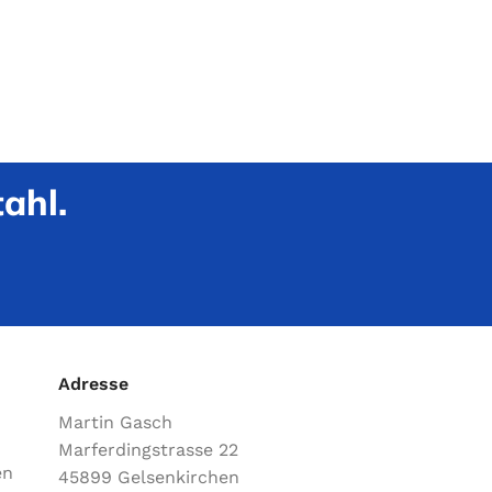
ahl.
Adresse
Martin Gasch
Marferdingstrasse 22
en
45899 Gelsenkirchen