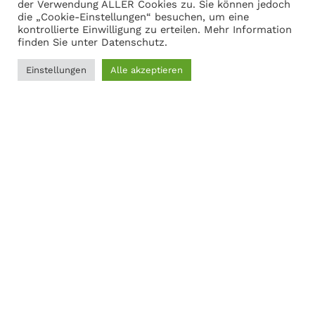
Warenkorb anzeigen
der Verwendung ALLER Cookies zu. Sie können jedoch
die „Cookie-Einstellungen“ besuchen, um eine
kontrollierte Einwilligung zu erteilen. Mehr Information
finden Sie unter
Datenschutz
.
Adresse
Einstellungen
Alle akzeptieren
0
Martin Gasch
Filter
Menü
Wunschliste
Vergleichen
Warenkorb
Marferdingstrasse 22
45899 Gelsenkirchen
0209-9417216
Social Links:
MODERNER STAHL
©
2026
CREATED BY
K6 Medien
. Webdesign &
E-Commerce aus Dortmund.