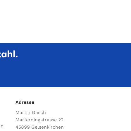
ahl.
Adresse
Martin Gasch
Marferdingstrasse 22
en
45899 Gelsenkirchen