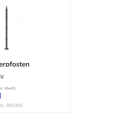
erpfosten
ig
kl. MwSt.
IN DEN WARENKORB
Nr. 950365