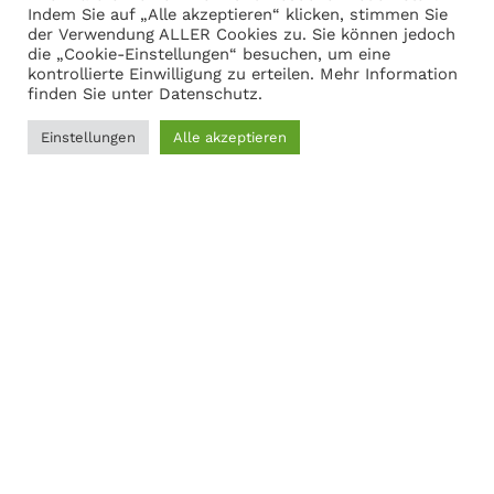
Indem Sie auf „Alle akzeptieren“ klicken, stimmen Sie
Warenkorb anzeigen
der Verwendung ALLER Cookies zu. Sie können jedoch
die „Cookie-Einstellungen“ besuchen, um eine
kontrollierte Einwilligung zu erteilen. Mehr Information
finden Sie unter
Datenschutz
.
Adresse
Einstellungen
Alle akzeptieren
Martin Gasch
0
Marferdingstrasse 22
Filter
Menü
Wunschliste
Vergleichen
Warenkorb
45899 Gelsenkirchen
0209-9417216
Social Links:
MODERNER STAHL
©
2026
CREATED BY
K6 Medien
. Webdesign &
E-Commerce aus Dortmund.