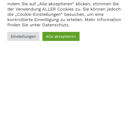
Indem Sie auf „Alle akzeptieren“ klicken, stimmen Sie
Warenkorb anzeigen
der Verwendung ALLER Cookies zu. Sie können jedoch
die „Cookie-Einstellungen“ besuchen, um eine
kontrollierte Einwilligung zu erteilen. Mehr Information
finden Sie unter
Datenschutz
.
Adresse
Einstellungen
Alle akzeptieren
Martin Gasch
0
Marferdingstrasse 22
Filter
Menü
Wunschliste
Vergleichen
Warenkorb
45899 Gelsenkirchen
0209-9417216
Social Links:
MODERNER STAHL
©
2026
CREATED BY
K6 Medien
. Webdesign &
E-Commerce aus Dortmund.