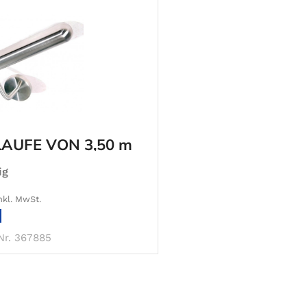
ÄUFE VON 3,50 m
0 m
ig
nkl. MwSt.
IN DEN WARENKORB
Nr. 367885