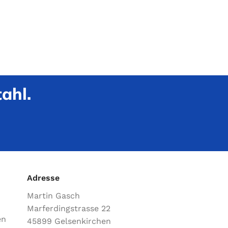
ahl.
Adresse
Martin Gasch
Marferdingstrasse 22
en
45899 Gelsenkirchen