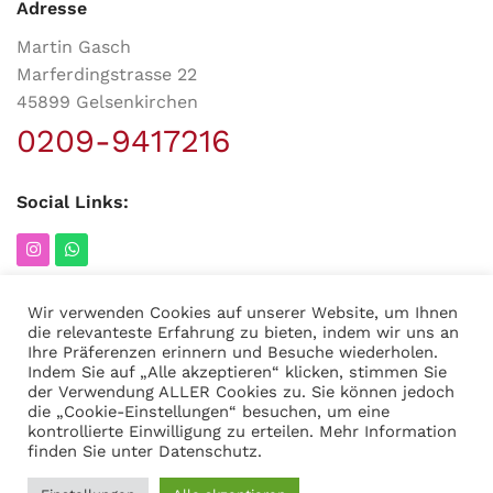
Adresse
Martin Gasch
Marferdingstrasse 22
45899 Gelsenkirchen
0209-9417216
Social Links:
Wir verwenden Cookies auf unserer Website, um Ihnen
die relevanteste Erfahrung zu bieten, indem wir uns an
MODERNER STAHL
©
2026
CREATED BY
K6 Medien
. Webdesign &
Ihre Präferenzen erinnern und Besuche wiederholen.
E-Commerce aus Dortmund.
Indem Sie auf „Alle akzeptieren“ klicken, stimmen Sie
der Verwendung ALLER Cookies zu. Sie können jedoch
die „Cookie-Einstellungen“ besuchen, um eine
kontrollierte Einwilligung zu erteilen. Mehr Information
finden Sie unter
Datenschutz
.
7,81
€
IN DEN